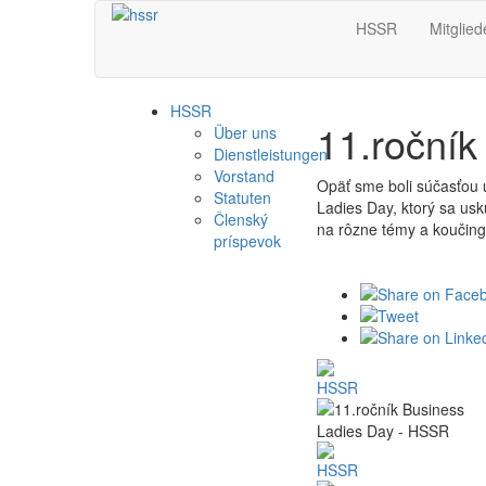
HSSR
Mitglied
HSSR
11.ročník
Über uns
Dienstleistungen
Vorstand
Opäť sme boli súčasťou 
Statuten
Ladies Day, ktorý sa us
Členský
na rôzne témy a koučin
príspevok