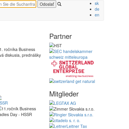
sk
de
en
Partner
1. ročníka Business
vá diskusia, prednášky
Mitglieder