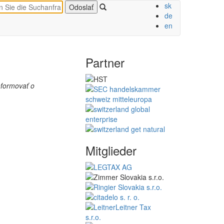
sk
de
en
Partner
nformovať o
Mitglieder