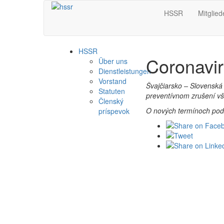
HSSR
Mitglied
HSSR
Coronavir
Über uns
Dienstleistungen
Vorstand
Švajčiarsko – Slovenská
Statuten
preventívnom zrušení vš
Členský
O nových termínoch pod
príspevok