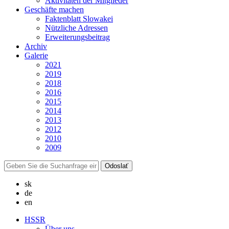
Aktivitäten der Mitglieder
Geschäfte machen
Faktenblatt Slowakei
Nützliche Adressen
Erweiterungsbeitrag
Archiv
Galerie
2021
2019
2018
2016
2015
2014
2013
2012
2010
2009
sk
de
en
HSSR
Über uns