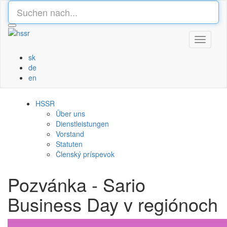
Toggle
navigati
sk
de
en
HSSR
Über uns
Dienstleistungen
Vorstand
Statuten
Členský príspevok
Pozvánka - Sario
Business Day v regiónoch