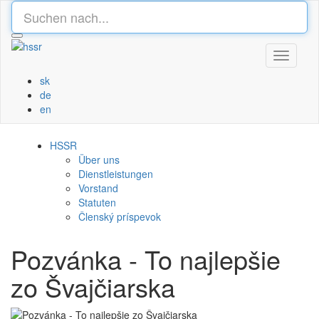
Toggle
navigati
sk
de
en
HSSR
Über uns
Dienstleistungen
Vorstand
Statuten
Členský príspevok
Pozvánka - To najlepšie
zo Švajčiarska