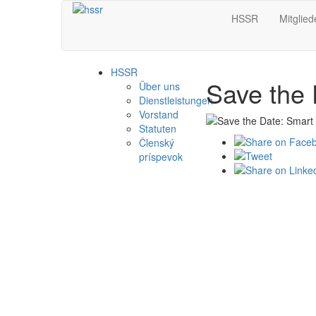
HSSR
Mitglied
HSSR
Save the 
Über uns
Dienstleistungen
Vorstand
Statuten
Členský
príspevok