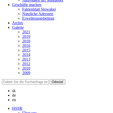
Aktivitäten der Mitglieder
Geschäfte machen
Faktenblatt Slowakei
Nützliche Adressen
Erweiterungsbeitrag
Archiv
Galerie
2021
2019
2018
2016
2015
2014
2013
2012
2010
2009
sk
de
en
HSSR
Über uns