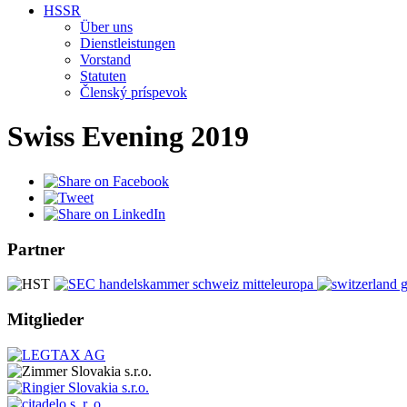
HSSR
Über uns
Dienstleistungen
Vorstand
Statuten
Členský príspevok
Swiss Evening 2019
Partner
Mitglieder