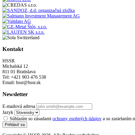
Kontakt
HSSR
Michalská 12
811 01 Bratislava
Tel: +421 903 476 538
Email: hssr@hssr.sk
Newsletter
E-mailová adresa
Jazyk
Súhlasím so zásadami
ochrany osobných údajov
a so zasielaním n
Prihlásiť sa