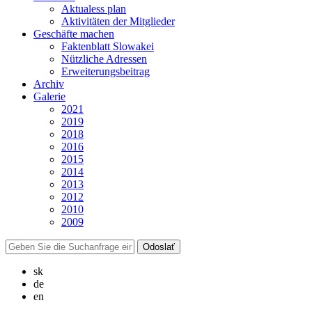
Aktualess plan
Aktivitäten der Mitglieder
Geschäfte machen
Faktenblatt Slowakei
Nützliche Adressen
Erweiterungsbeitrag
Archiv
Galerie
2021
2019
2018
2016
2015
2014
2013
2012
2010
2009
sk
de
en