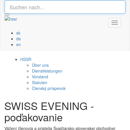
Toggle
navigati
sk
de
en
HSSR
Über uns
Dienstleistungen
Vorstand
Statuten
Členský príspevok
SWISS EVENING -
poďakovanie
Vážení členovia a priatelia Švajčiarsko-slovenskej obchodnej