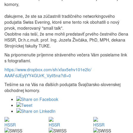
komory,
ďakujeme, že ste sa zúčastnili tradičného networkingového
podujatia Swiss Evening, ktoré sme tento rok obohatili o nový
prvok, moderovaný "small talk".
Osobitne nás teší, že sme mohli predstaviť prvého čestného člena
HSSR, Dr.h.c.mult. prof. Ing. Jozefa Živčáka, PhD, MPH, dekana
Strojníckej fakulty TUKE.
Na pripomenutie príjemne stráveného večera Vám posielame link
s fotografiami.
https://www.dropbox.com/sh/
xfax5ehv101e2lc/
AAAFdJEyljYY4GUrK_VyiI5na?dl=0
Tešíme sa na Vás na ďalších podujatia Švajčiarsko-slovenskej
obchodnej komory.