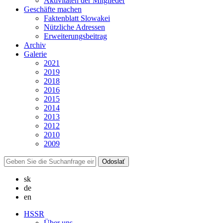
Aktivitäten der Mitglieder
Geschäfte machen
Faktenblatt Slowakei
Nützliche Adressen
Erweiterungsbeitrag
Archiv
Galerie
2021
2019
2018
2016
2015
2014
2013
2012
2010
2009
sk
de
en
HSSR
Über uns