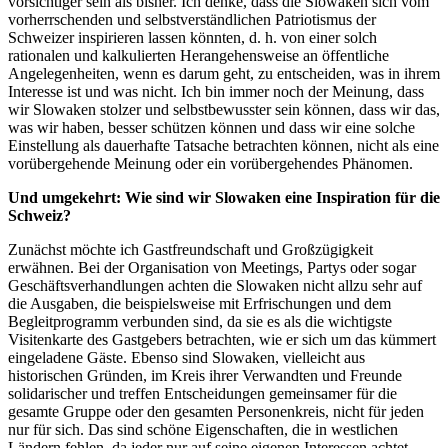
vorsichtiger sein als bisher. Ich denke, dass die Slowaken sich vom
vorherrschenden und selbstverständlichen Patriotismus der
Schweizer inspirieren lassen könnten, d. h. von einer solch
rationalen und kalkulierten Herangehensweise an öffentliche
Angelegenheiten, wenn es darum geht, zu entscheiden, was in ihrem
Interesse ist und was nicht. Ich bin immer noch der Meinung, dass
wir Slowaken stolzer und selbstbewusster sein können, dass wir das,
was wir haben, besser schützen können und dass wir eine solche
Einstellung als dauerhafte Tatsache betrachten können, nicht als eine
vorübergehende Meinung oder ein vorübergehendes Phänomen.
Und umgekehrt: Wie sind wir Slowaken eine Inspiration für die
Schweiz?
Zunächst möchte ich Gastfreundschaft und Großzügigkeit
erwähnen. Bei der Organisation von Meetings, Partys oder sogar
Geschäftsverhandlungen achten die Slowaken nicht allzu sehr auf
die Ausgaben, die beispielsweise mit Erfrischungen und dem
Begleitprogramm verbunden sind, da sie es als die wichtigste
Visitenkarte des Gastgebers betrachten, wie er sich um das kümmert
eingeladene Gäste. Ebenso sind Slowaken, vielleicht aus
historischen Gründen, im Kreis ihrer Verwandten und Freunde
solidarischer und treffen Entscheidungen gemeinsamer für die
gesamte Gruppe oder den gesamten Personenkreis, nicht für jeden
nur für sich. Das sind schöne Eigenschaften, die in westlichen
Ländern fehlen, da jeder nur auf seine eigenen Interessen achtet.