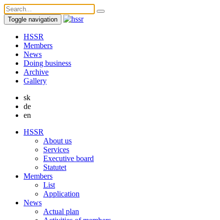
Toggle navigation
HSSR
Members
News
Doing business
Archive
Gallery
sk
de
en
HSSR
About us
Services
Executive board
Statutet
Members
List
Application
News
Actual plan