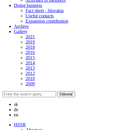
Activities of members
Doing business
Fact sheet - Slovakia
Useful contacts
Expansion contribution
Archive
Gallery
2021
2019
2018
2016
2015
2014
2013
2012
2010
2009
sk
de
en
HSSR
About us