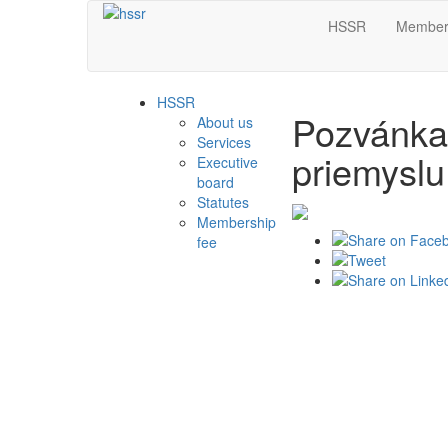
HSSR
Member
HSSR
Pozvánka
About us
Services
priemyslu
Executive
board
Statutes
Membership
fee