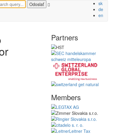
sk
de
en
o
Partners
or
Members