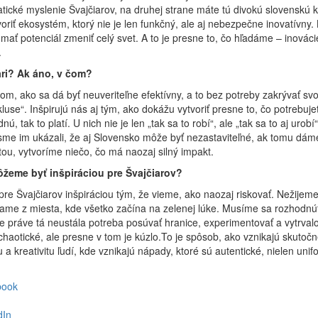
ické myslenie Švajčiarov, na druhej strane máte tú divokú slovenskú kr
ytvoriť ekosystém, ktorý nie je len funkčný, ale aj nebezpečne inovatívny.
mať potenciál zmeniť celý svet. A to je presne to, čo hľadáme – inovácie
.
iari? Ak áno, v čom?
 tom, ako sa dá byť neuveriteľne efektívny, a to bez potreby zakrývať sv
luse“. Inšpirujú nás aj tým, ako dokážu vytvoriť presne to, čo potrebuj
, tak to platí. U nich nie je len „tak sa to robí“, ale „tak sa to aj urobí
 sme im ukázali, že aj Slovensko môže byť nezastaviteľné, ak tomu dám
itou, vytvoríme niečo, čo má naozaj silný impakt.
ôžeme byť inšpiráciou pre Švajčiarov?
e Švajčiarov inšpiráciou tým, že vieme, ako naozaj riskovať. Nežijeme 
ame z miesta, kde všetko začína na zelenej lúke. Musíme sa rozhodnúť
je práve tá neustála potreba posúvať hranice, experimentovať a vytrva
haotické, ale presne v tom je kúzlo.To je spôsob, ako vznikajú skutoč
 a kreativitu ľudí, kde vznikajú nápady, ktoré sú autentické, nielen un