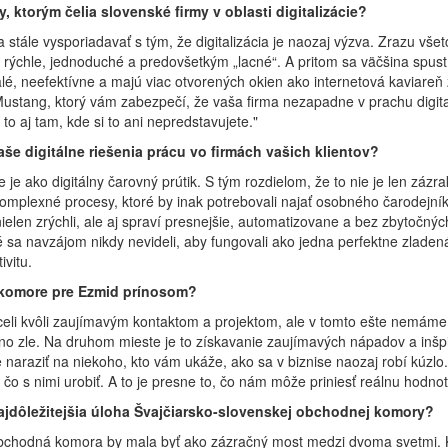
, ktorým čelia slovenské firmy v oblasti digitalizácie?
stále vysporiadavať s tým, že digitalizácia je naozaj výzva. Zrazu všet
e rýchle, jednoduché a predovšetkým „lacné“. A pritom sa väčšina spustí
é, neefektívne a majú viac otvorených okien ako internetová kaviareň 
 Mustang, ktorý vám zabezpečí, že vaša firma nezapadne v prachu digital
 to aj tam, kde si to ani nepredstavujete."
še digitálne riešenia prácu vo firmách vašich klientov?
je ako digitálny čarovný prútik. S tým rozdielom, že to nie je len zázrak
mplexné procesy, ktoré by inak potrebovali najať osobného čarodejník
ielen zrýchli, ale aj spraví presnejšie, automatizovane a bez zbytočnýc
 sa navzájom nikdy nevideli, aby fungovali ako jedna perfektne zladen
vitu.
v komore pre Ezmid prínosom?
eli kvôli zaujímavým kontaktom a projektom, ale v tomto ešte nemáme 
no zle. Na druhom mieste je to získavanie zaujímavých nápadov a inšpi
 naraziť na niekoho, kto vám ukáže, ako sa v biznise naozaj robí kúzlo.
, čo s nimi urobiť. A to je presne to, čo nám môže priniesť reálnu hodnot
najdôležitejšia úloha Švajčiarsko-slovenskej obchodnej komory?
obchodná komora by mala byť ako zázračný most medzi dvoma svetmi. 