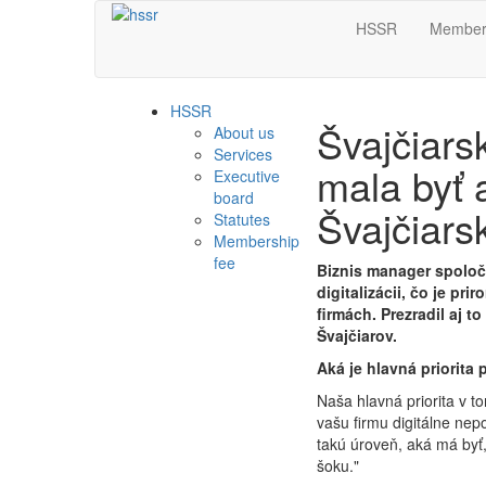
HSSR
Member
HSSR
Švajčiar
About us
Services
mala byť
Executive
board
Švajčiar
Statutes
Membership
fee
Biznis manager spoločn
digitalizácii, čo je pr
firmách. Prezradil aj t
Švajčiarov.
Aká je hlavná priorita
Naša hlavná priorita v 
vašu firmu digitálne nep
takú úroveň, aká má byť
šoku."