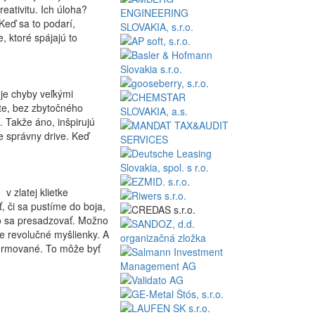
eativitu. Ich úloha?
 Keď sa to podarí,
, ktoré spájajú to
oje chyby veľkými
ete, bez zbytočného
“. Takže áno, inšpirujú
e správny drive. Keď
v zlatej klietke
, či sa pustíme do boja,
lo sa presadzovať. Možno
ne revolučné myšlienky. A
iformované. To môže byť