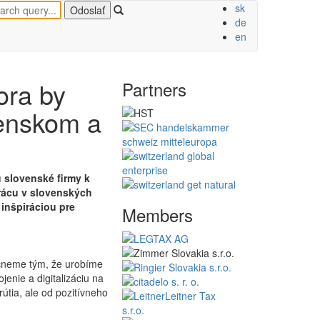
sk
de
en
ora by
Partners
enskom a
 slovenské firmy k
 prácu v slovenských
 inšpiráciou pre
Members
Začneme tým, že urobíme
enie a digitalizáciu na
útia, ale od pozitívneho