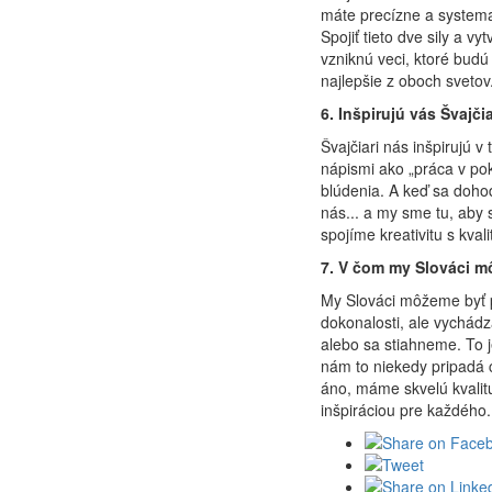
máte precízne a systemat
Spojiť tieto dve sily a v
vzniknú veci, ktoré budú 
najlepšie z oboch svetov
6. Inšpirujú vás Švajč
Švajčiari nás inšpirujú v
nápismi ako „práca v pok
blúdenia. A keď sa dohodnú
nás... a my sme tu, aby
spojíme kreativitu s kval
7. V čom my Slováci m
My Slováci môžeme byť pr
dokonalosti, ale vychádz
alebo sa stiahneme. To 
nám to niekedy pripadá c
áno, máme skvelú kvalitu
inšpiráciou pre každého.