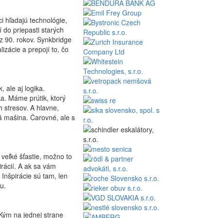
ci hľadajú technológie,
 do priepasti starých
z 90. rokov. Synkbridge
izácie a prepojí to, čo
, ale aj logika.
a. Máme prútik, ktorý
h stresov. A hlavne,
á mašina. Čarovné, ale s
veľké šťastie, možno to
rácií. A ak sa vám
 Inšpirácie sú tam, len
u.
Kým na jednej strane