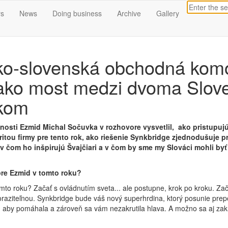
s
News
Doing business
Archive
Gallery
sko-slovenská obchodná kom
 ako most medzi dvoma Slov
skom
osti Ezmid Michal Sočuvka v rozhovore vysvetlil, ako pristupujú
iroritou firmy pre tento rok, ako riešenie Synkbridge zjednodušuje
o v čom ho inšpirujú Švajčiari a v čom by sme my Slováci mohli byť
 pre Ezmid v tomto roku?
tomto roku? Začať s ovládnutím sveta... ale postupne, krok po kroku. 
oraziteľnou. Synkbridge bude váš nový superhrdina, ktorý posunie prepoj
, aby pomáhala a zároveň sa vám nezakrutila hlava. A možno sa aj zakr