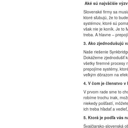
Aké sú najväčšie výzvy
Slovenské firmy sa musia 
ktoré sľubujú, že to bud
systémov, ktoré sú pomal
však nie je koník. Je to
treba. A hlavne – prepojí
3. Ako zjednodušujú va
Naše riešenie Synkbridge 
Dokážeme zjednodušiť ko
všetky firemné procesy n
prepojíme systémy, ktoré
veľkým dôrazom na efekti
4. V čom je členstvo 
V prvom rade sme to chc
robíme trochu inak, mož
niekedy pošťastí, môžete
ich treba hľadať a vedieť
5. Ktorá je podľa vás 
Švajčiarsko-slovenská 