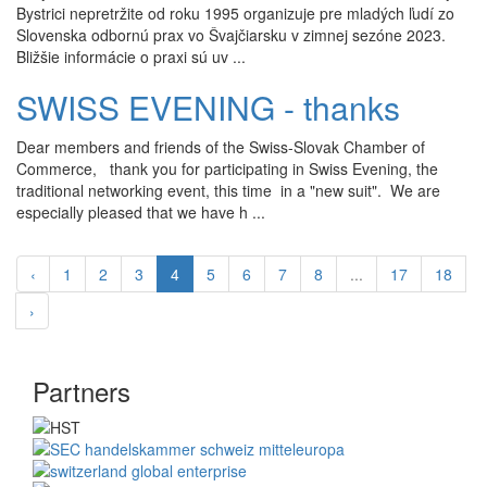
Bystrici nepretržite od roku 1995 organizuje pre mladých ľudí zo
Slovenska odbornú prax vo Švajčiarsku v zimnej sezóne 2023.
Bližšie informácie o praxi sú uv ...
SWISS EVENING - thanks
Dear members and friends of the Swiss-Slovak Chamber of
Commerce, thank you for participating in Swiss Evening, the
traditional networking event, this time in a "new suit". We are
especially pleased that we have h ...
‹
1
2
3
4
5
6
7
8
...
17
18
›
Partners