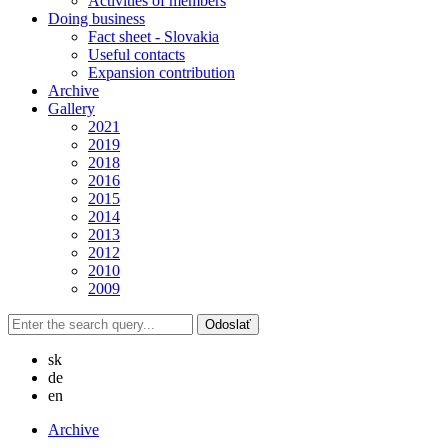
Activities of members
Doing business
Fact sheet - Slovakia
Useful contacts
Expansion contribution
Archive
Gallery
2021
2019
2018
2016
2015
2014
2013
2012
2010
2009
sk
de
en
Archive