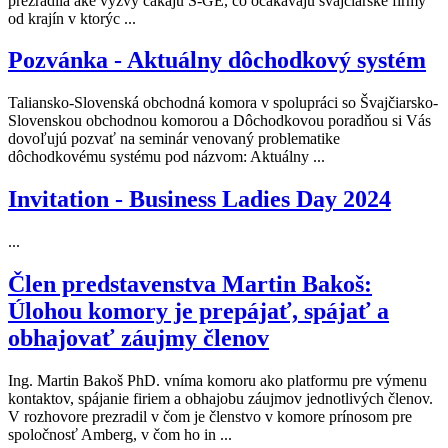
prezradila aké výzvy čakajú S-GE, čo očakávajú švajčiarske firmy
od krajín v ktorýc ...
Pozvánka - Aktuálny dôchodkový systém
Taliansko-Slovenská obchodná komora v spolupráci so Švajčiarsko-
Slovenskou obchodnou komorou a Dôchodkovou poradňou si Vás
dovoľujú pozvať na seminár venovaný problematike
dôchodkovému systému pod názvom: Aktuálny ...
Invitation - Business Ladies Day 2024
...
Člen predstavenstva Martin Bakoš:
Úlohou komory je prepájať, spájať a
obhajovať záujmy členov
Ing. Martin Bakoš PhD. vníma komoru ako platformu pre výmenu
kontaktov, spájanie firiem a obhajobu záujmov jednotlivých členov.
V rozhovore prezradil v čom je členstvo v komore prínosom pre
spoločnosť Amberg, v čom ho in ...