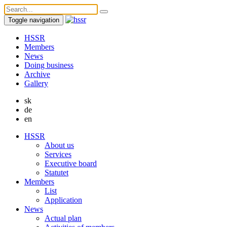
Toggle navigation
HSSR
Members
News
Doing business
Archive
Gallery
sk
de
en
HSSR
About us
Services
Executive board
Statutet
Members
List
Application
News
Actual plan