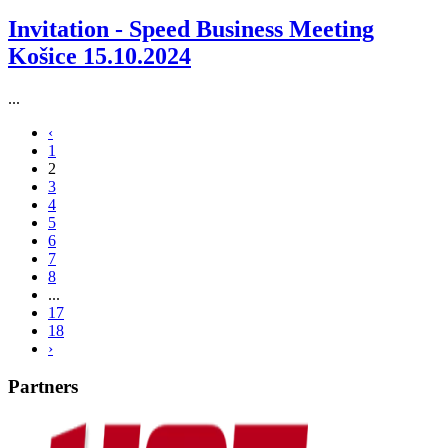
Invitation - Speed Business Meeting
Košice 15.10.2024
...
‹
1
2
3
4
5
6
7
8
...
17
18
›
Partners