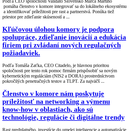
Podľa CEO spoločnosti Validato Slovensko Marca Martiho
pomáha členstvo v komore integrovať sa do lokálneho ekosystému
a identifikovať príležitosti pre rast a partnerstvá. Ponúka tiež
priestor pre zdieľanie skúseností a ...
Kľúčovou úlohou komory je podpora
spolupráce, zdieľanie inovácií a edukácia
firiem pri zvládaní nových regulačných
požiadaviek.
Podľa Tomáša Zaťka, CEO Citadelo, je hlavnou prioritou
spoločnosti pre tento rok pomoc firmám prispôsobiť sa novým
kybernetickým reguláciám (NIS2 a DORA) prostredníctvom
pokročilých penetračných testov a TLPT. Za najväčš ...
Členstvo v komore nám poskytuje
príležitosť na networking a výmenu
know-how v oblastiach, ako sú
technológie, regulácie či digitálne trendy
Rast predplatného, investície do umelej inteligencie a automatizácie