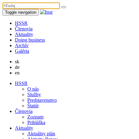
Toggle navigation
HSSR
Členovia
Aktuality
Doing business
Archív
Galéria
sk
de
en
HSSR
O nás
Služby
Predstavenstvo
Štatút
Členovia
Zoznam
Prihláška
Aktuality
Aktuálny plán