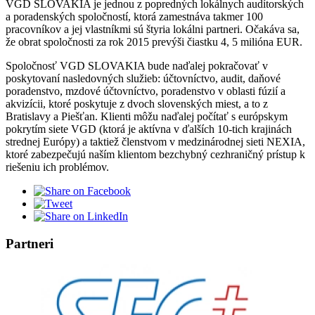
VGD SLOVAKIA je jednou z popredných lokálnych audítorských
a poradenských spoločností, ktorá zamestnáva takmer 100
pracovníkov a jej vlastníkmi sú štyria lokálni partneri. Očakáva sa,
že obrat spoločnosti za rok 2015 prevýši čiastku 4, 5 milióna EUR.
Spoločnosť VGD SLOVAKIA bude naďalej pokračovať v
poskytovaní nasledovných služieb: účtovníctvo, audit, daňové
poradenstvo, mzdové účtovníctvo, poradenstvo v oblasti fúzií a
akvizícii, ktoré poskytuje z dvoch slovenských miest, a to z
Bratislavy a Piešťan. Klienti môžu naďalej počítať s európskym
pokrytím siete VGD (ktorá je aktívna v ďalších 10-tich krajinách
strednej Európy) a taktiež členstvom v medzinárodnej sieti NEXIA,
ktoré zabezpečujú naším klientom bezchybný cezhraničný prístup k
riešeniu ich problémov.
Partneri