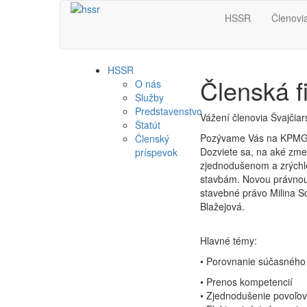
HSSR
Členovi
HSSR
Členská 
O nás
Služby
Predstavenstvo
Vážení členovia Švajčia
Štatút
Pozývame Vás na KPMG o
Členský
Dozviete sa, na aké zme
príspevok
zjednodušenom a zrýchlen
stavbám. Novou právnou
stavebné právo Milina S
Blažejová.
Hlavné témy:
• Porovnanie súčasného
• Prenos kompetencií
• Zjednodušenie povoľov