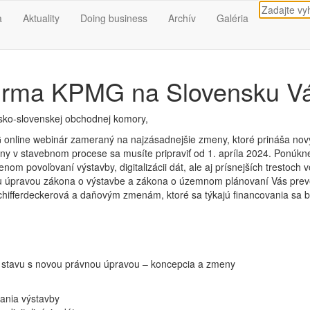
a
Aktuality
Doing business
Archív
Galéria
firma KPMG na Slovensku V
rsko-slovenskej obchodnej komory,
nline webinár zameraný na najzásadnejšie zmeny, ktoré prináša nov
ny v stavebnom procese sa musíte pripraviť od 1. apríla 2024. Ponúk
om povoľovaní výstavby, digitalizácii dát, ale aj prísnejších trestoch 
 úpravou zákona o výstavbe a zákona o územnom plánovaní Vás prev
chifferdeckerová a daňovým zmenám, ktoré sa týkajú financovania sa
 stavu s novou právnou úpravou – koncepcia a zmeny
ania výstavby