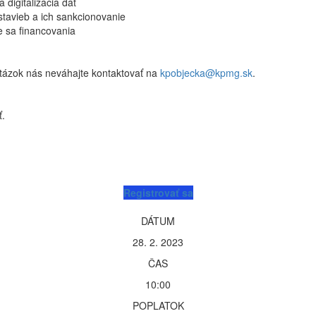
 digitalizácia dát
stavieb a ich sankcionovanie
 sa financovania
tázok nás neváhajte kontaktovať na
kpobjecka@kpmg.sk
.
ť.
Registrovať sa
DÁTUM
28. 2. 2023
ČAS
10:00
POPLATOK