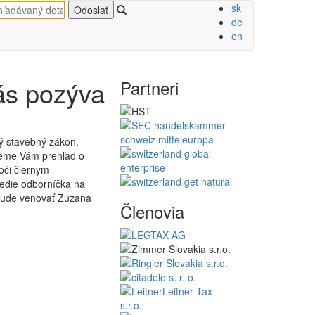
sk
de
en
ás pozýva
Partneri
ý stavebný zákon.
neme Vám prehľad o
voči čiernym
edie odborníčka na
 bude venovať Zuzana
Členovia