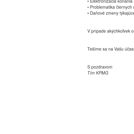
• Elektronizácia konania a
• Problematika čiernych 
• Daňové zmeny týkajúce
V prípade akýchkoľvek o
Tešíme sa na Vašu účas
S pozdravom
Tím KPMG