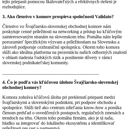
tejto priepasti pomocou škálovateľných a efektívnych riešení je
rozhodujúce.
3. Ako členstvo v komore prospieva spoločnosti Validato?
Členstvo vo Švajčiarsko-slovenskej obchodnej komore nám
poskytuje cenné príležitosti na networking a prístup ku kľúčovým
zainteresovaným stranám na slovenskom trhu. Pomáha nám lepšie
porozumieť špecifickým výzvam a príležitostiam na Slovensku a
zároveň podporuje cezhraničnú spoluprácu. Okrem toho komora
slúži ako ideálna platforma na prezentáciu našich odborných znalostí
v oblasti riadenia ľudských rizík a posilnenie dôvery v rámci
slovenskej podnikateľskej komunity.
__________________________________________
4. Čo je podľa vás kľúčovou úlohou Švajčiarsko-slovenskej
obchodnej komory?
Komora zohráva kľúčovú úlohu pri preklenutí priepasti medzi
švajčiarskymi a slovenskými podnikmi, pri podpore obchodu a
spolupráce. Slúži tiež ako centrum zdieľania know-how a ponúka
členom prehľad o osvedčených postupoch, regulačných zmenách a
trendoch na trhu. Okrem toho pomáha firmám, ako je tá naša,
hladko sa integrovať do lokálneho ekosystému a identifikovať
príležitosti pre rast a partnerstvá.