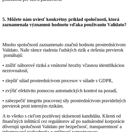
5. Môžete nám uviesť konkrétny príklad spoločnosti, ktorá
zaznamenala významnú hodnotu vďaka používaniu Validato?
Mnoho spoločností zaznamenalo značnú hodnotu prostredníctvom
Validato. Naše rámce riadenia ľudských rizík a riešenia previerok
pomáhajú:
• znížiť náborové riziká a vnútorné hrozby včasnou identifikáciou
nezrovnalostí,
• zlepšiť súlad prostredníctvom procesov v súlade s GDPR,
• zvýšiť efektivitu pomocou automatických kontrol na pozadí,
• zabezpečiť integritu pracovnej sily prostredníctvom pravidelných
previerok proti interným rizikám.
A to všetko s cieľom pozitívnej skúsenosti kandidáta. Klienti od
finančných inštitúcií cez regulátorov až po nadnárodné korporácie
dôverujú spoločnosti Validato pre bezpečnosť, transparentnosť a
informované rozhodnutia o prijímaní zamestnancov.