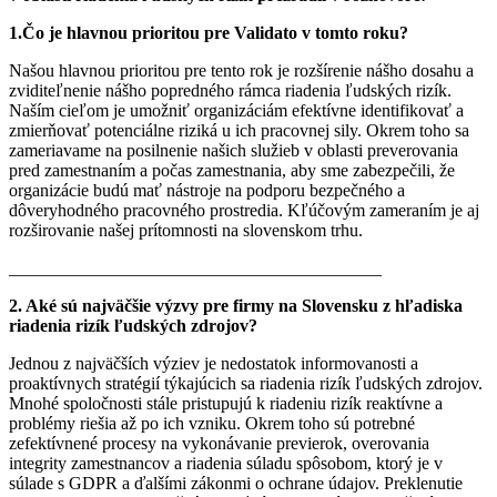
1.Čo je hlavnou prioritou pre Validato v tomto roku?
Našou hlavnou prioritou pre tento rok je rozšírenie nášho dosahu a
zviditeľnenie nášho popredného rámca riadenia ľudských rizík.
Naším cieľom je umožniť organizáciám efektívne identifikovať a
zmierňovať potenciálne riziká u ich pracovnej sily. Okrem toho sa
zameriavame na posilnenie našich služieb v oblasti preverovania
pred zamestnaním a počas zamestnania, aby sme zabezpečili, že
organizácie budú mať nástroje na podporu bezpečného a
dôveryhodného pracovného prostredia. Kľúčovým zameraním je aj
rozširovanie našej prítomnosti na slovenskom trhu.
__________________________________________
2. Aké sú najväčšie výzvy pre firmy na Slovensku z hľadiska
riadenia rizík ľudských zdrojov?
Jednou z najväčších výziev je nedostatok informovanosti a
proaktívnych stratégií týkajúcich sa riadenia rizík ľudských zdrojov.
Mnohé spoločnosti stále pristupujú k riadeniu rizík reaktívne a
problémy riešia až po ich vzniku. Okrem toho sú potrebné
zefektívnené procesy na vykonávanie previerok, overovania
integrity zamestnancov a riadenia súladu spôsobom, ktorý je v
súlade s GDPR a ďalšími zákonmi o ochrane údajov. Preklenutie