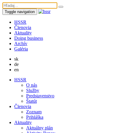
Toggle navigation
HSSR
Členovia
Aktuality
Doing business
Archív
Galéria
sk
de
en
HSSR
O nás
Služby
Predstavenstvo
Štatút
Členovia
Zoznam
Prihláška
Aktuality
Aktuálny plán