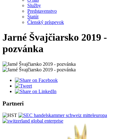
Služby
Predstavenstvo
Štatút
Členský príspevok
Jarné Švajčiarsko 2019 -
pozvánka
Partneri