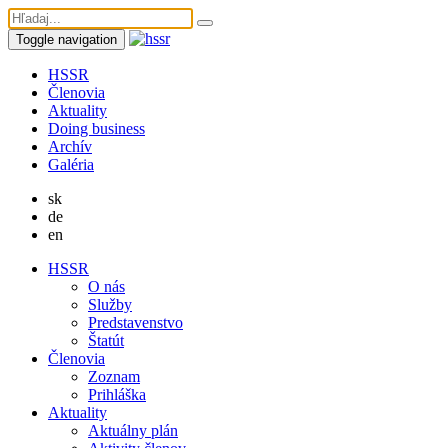
Toggle navigation
HSSR
Členovia
Aktuality
Doing business
Archív
Galéria
sk
de
en
HSSR
O nás
Služby
Predstavenstvo
Štatút
Členovia
Zoznam
Prihláška
Aktuality
Aktuálny plán