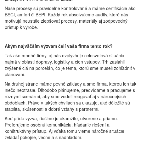
Naše procesy sú pravidelne kontrolované a máme certifikácie ako
BSCI, amfori či BEPI. Každý rok absolvujeme audity, ktoré nás
motivujú neustále zlepšovať procesy, materiály aj zodpovedný
prístup k výrobe.
Akým najväčším výzvam čelí vaša firma tento rok?
Tak ako mnohé firmy, aj nás ovplyvňuje celosvetová situácia –
najmä v oblasti dopravy, logistiky a cien vstupov. Trh zasiahli
zvýšené clá na porcelán, čo je téma, ktorú sme museli zohľadniť v
plánovaní.
Na druhej strane máme pevné základy a sme firma, ktorou len tak
niečo neotrasie. Dlhodobo plánujeme, predvídame a pracujeme s
rôznymi scenármi, aby sme vedeli reagovať aj v náročnejších
obdobiach. Práve v takých chvíľach sa ukazuje, aké dôležité sú
stabilita, skúsenosti a dobré vzťahy s partnermi.
Keď príde výzva, riešime ju okamžite, otvorene a priamo.
Preferujeme osobnú komunikáciu, hľadanie riešení a
konštruktívny prístup. Aj vďaka tomu vieme náročné situácie
zvládať pokojne, vecne a s nadhľadom.