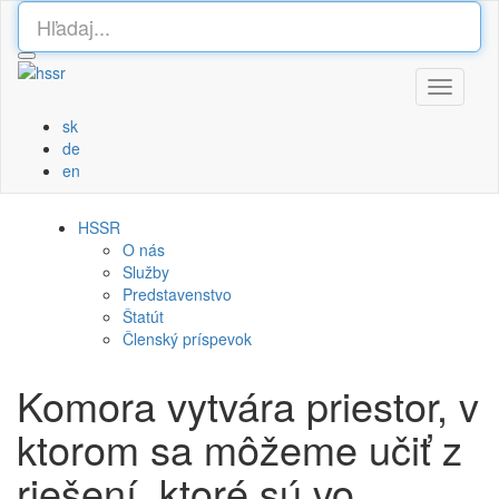
Toggle
navigati
sk
de
en
HSSR
O nás
Služby
Predstavenstvo
Štatút
Členský príspevok
Komora vytvára priestor, v
ktorom sa môžeme učiť z
riešení, ktoré sú vo