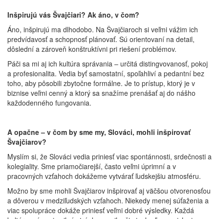
Inšpirujú vás Švajčiari? Ak áno, v čom?
Áno, inšpirujú ma dlhodobo. Na Švajčiaroch si veľmi vážim ich
predvídavosť a schopnosť plánovať. Sú orientovaní na detail,
dôslední a zároveň konštruktívni pri riešení problémov.
Páči sa mi aj ich kultúra správania – určitá distingvovanosť, pokoj
a profesionalita. Vedia byť samostatní, spoľahliví a pedantní bez
toho, aby pôsobili zbytočne formálne. Je to prístup, ktorý je v
biznise veľmi cenný a ktorý sa snažíme prenášať aj do nášho
každodenného fungovania.
A opačne – v čom by sme my, Slováci, mohli inšpirovať
Švajčiarov?
Myslím si, že Slováci vedia priniesť viac spontánnosti, srdečnosti a
kolegiality. Sme priamočiarejší, často veľmi úprimní a v
pracovných vzťahoch dokážeme vytvárať ľudskejšiu atmosféru.
Možno by sme mohli Švajčiarov inšpirovať aj väčšou otvorenosťou
a dôverou v medziľudských vzťahoch. Niekedy menej súťaženia a
viac spolupráce dokáže priniesť veľmi dobré výsledky. Každá