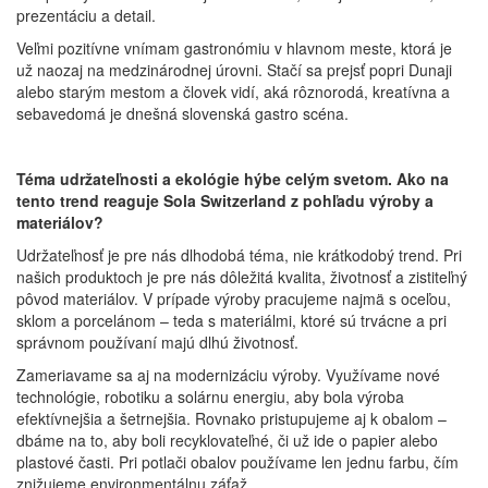
prezentáciu a detail.
Veľmi pozitívne vnímam gastronómiu v hlavnom meste, ktorá je
už naozaj na medzinárodnej úrovni. Stačí sa prejsť popri Dunaji
alebo starým mestom a človek vidí, aká rôznorodá, kreatívna a
sebavedomá je dnešná slovenská gastro scéna.
Téma udržateľnosti a ekológie hýbe celým svetom. Ako na
tento trend reaguje Sola Switzerland z pohľadu výroby a
materiálov?
Udržateľnosť je pre nás dlhodobá téma, nie krátkodobý trend. Pri
našich produktoch je pre nás dôležitá kvalita, životnosť a zistiteľný
pôvod materiálov. V prípade výroby pracujeme najmä s oceľou,
sklom a porcelánom – teda s materiálmi, ktoré sú trvácne a pri
správnom používaní majú dlhú životnosť.
Zameriavame sa aj na modernizáciu výroby. Využívame nové
technológie, robotiku a solárnu energiu, aby bola výroba
efektívnejšia a šetrnejšia. Rovnako pristupujeme aj k obalom –
dbáme na to, aby boli recyklovateľné, či už ide o papier alebo
plastové časti. Pri potlači obalov používame len jednu farbu, čím
znižujeme environmentálnu záťaž.