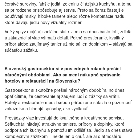
čerstvé suroviny, ľahšie jedlá, zeleninu či ázijskú kuchyňu, a tomu
sa prirodzene prispôsobuje aj servis. Preto sa čoraz častejšie
používajú misky, hlboké taniere alebo rôzne kombinácie riadu,
ktoré dávajú jedlu nový vizuálny rozmer.
Veľký vplyv majú aj sociálne siete. Jedlo sa dnes často fotí, zdieľa
a zákazníci si viac všímajú detail. Pekné prestieranie, kvalitný
príbor alebo zaujímavý tanier už nie sú len doplnkom – stávajú sa
súčasťou zážitku.
Slovenský gastrosektor si v posledných rokoch prešiel
náročnými obdobiami. Ako sa mení nákupné správanie
hotelov a reštaurácií na Slovensku?
Gastrosektor si skutočne prešiel náročným obdobím, no dnes
opäť cítime, že cestovanie aj záujem ľudí o zážitky sa vrátili.
Hotely a reštaurácie medzi sebou prirodzene súťažia o pozornosť
zákazníka a hľadajú spôsoby, ako vyniknúť.
Prevádzky viac investujú do kvalitného a kreatívneho servisu.
Šéfkuchári hľadajú atraktívne taniere, príbory a doplnky, ktoré
podporia ich kuchyňu a pomôžu im odlíšiť sa. Jedlo sa dnes stáva
komplexným zážitkom – nejde len o chuť, ale aj o atmosféru,