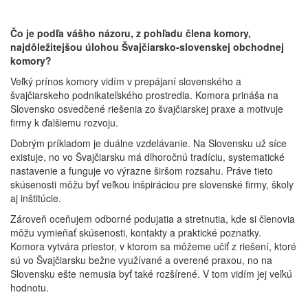
Čo je podľa vášho názoru, z pohľadu člena komory,
najdôležitejšou úlohou Švajčiarsko-slovenskej obchodnej
komory?
Veľký prínos komory vidím v prepájaní slovenského a
švajčiarskeho podnikateľského prostredia. Komora prináša na
Slovensko osvedčené riešenia zo švajčiarskej praxe a motivuje
firmy k ďalšiemu rozvoju.
Dobrým príkladom je duálne vzdelávanie. Na Slovensku už síce
existuje, no vo Švajčiarsku má dlhoročnú tradíciu, systematické
nastavenie a funguje vo výrazne širšom rozsahu. Práve tieto
skúsenosti môžu byť veľkou inšpiráciou pre slovenské firmy, školy
aj inštitúcie.
Zároveň oceňujem odborné podujatia a stretnutia, kde si členovia
môžu vymieňať skúsenosti, kontakty a praktické poznatky.
Komora vytvára priestor, v ktorom sa môžeme učiť z riešení, ktoré
sú vo Švajčiarsku bežne využívané a overené praxou, no na
Slovensku ešte nemusia byť také rozšírené. V tom vidím jej veľkú
hodnotu.