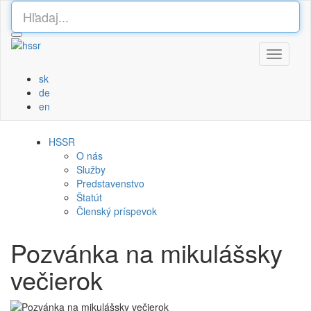
Toggle
navigati
sk
de
en
HSSR
O nás
Služby
Predstavenstvo
Štatút
Členský príspevok
Pozvánka na mikulášsky
večierok