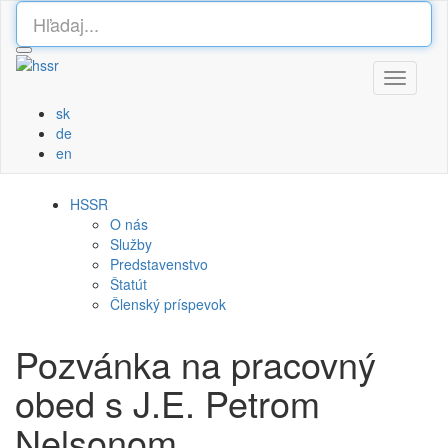
Toggle
navigati
sk
de
en
HSSR
O nás
Služby
Predstavenstvo
Štatút
Členský príspevok
Pozvánka na pracovný
obed s J.E. Petrom
Nelsonom