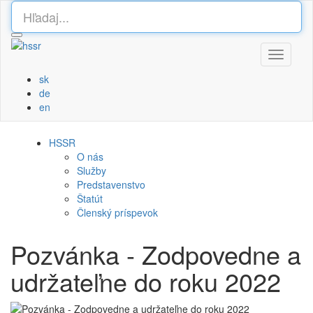
Toggle
navigati
sk
de
en
HSSR
O nás
Služby
Predstavenstvo
Štatút
Členský príspevok
Pozvánka - Zodpovedne a
udržateľne do roku 2022