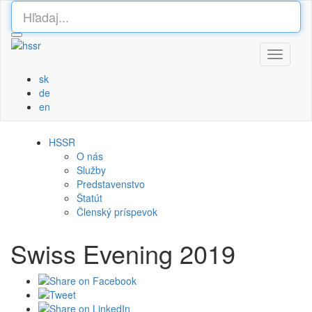
Toggle
navigati
sk
de
en
HSSR
O nás
Služby
Predstavenstvo
Štatút
Členský príspevok
Swiss Evening 2019